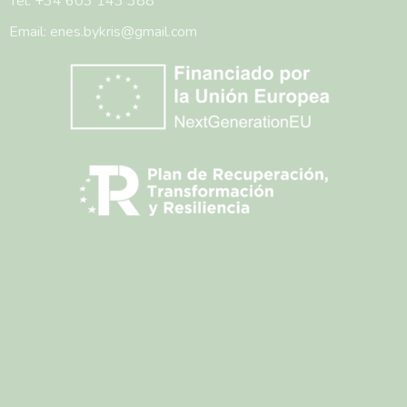
Tel: +34 603 143 388
Email: enes.bykris@gmail.com