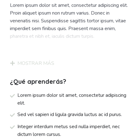
Lorem ipsum dolor sit amet, consectetur adipiscing elit.
Proin aliquet ipsum non rutrum varius. Donec in
venenatis nisi. Suspendisse sagittis tortor ipsum, vitae
imperdiet sem finibus quis. Praesent massa enim,
pharetra et nibh et, iaculis dictum turpis.
Ut non arcu dictum, consectetur metus eget, rhoncus
nulla. Vestibulum auctor dolor et turpis tincidunt
MOSTRAR MÁS
eleifend. Aliquam enim enim, efficitur et pulvinar id,
vestibulum ut dolor. Praesent massa velit, aliquam at
¿Qué aprenderás?
magna ut, semper porta erat. Vivamus pretium purus et
diam tincidunt sagittis. Maecenas auctor nibh ac erat
Lorem ipsum dolor sit amet, consectetur adipiscing
scelerisque, ac porta nibh finibus. Nam vel suscipit elit.
elit.
Pellentesque sollicitudin tincidunt mauris, ac ultricies ex
sagittis at.
Sed vel sapien id ligula gravida luctus ac id purus.
Integer interdum metus sed nulla imperdiet, nec
dictum lorem cursus.